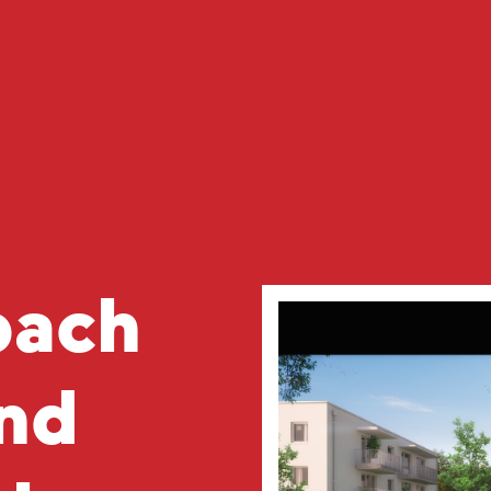
bach
nd