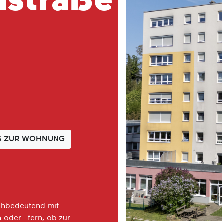
lstraße
S
ZUR WOHNUNG
eichbedeutend mit
 oder -fern, ob zur