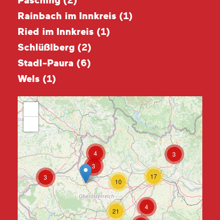
Pasching (
2
)
Rainbach im Innkreis (
1
)
Ried im Innkreis (
1
)
Schlüßlberg (
2
)
Stadl-Paura (
6
)
Wels (
1
)
+
−
4
3
3
17
3
10
4
21